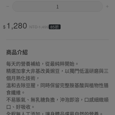
1,280
$
85折
NTD
1,499
商品介紹
每天的營養補給，從最純粹開始。
精選加拿大非基改黃豌豆，以獨門低溫研磨與三
個月熟化技術，
溫和去除豆腥，同時保留完整胺基酸與植物性膳
食纖維。
不易脹氣、無乳糖負擔，沖泡即溶，口感細緻順
口、好吸收。
全程無人工添加，讓身體品嚐最自然的營養。