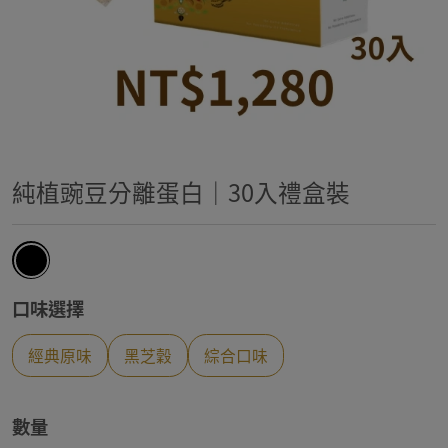
純植豌豆分離蛋白｜30入禮盒裝
口味選擇
經典原味
黑芝穀
綜合口味
數量