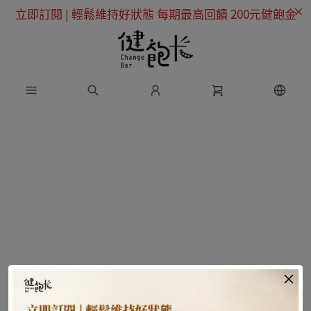
立即訂閱 | 輕鬆維持好狀態 每期最高回饋 200元健飽金