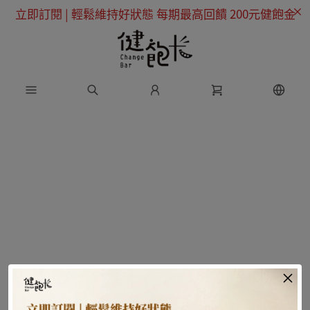
立即訂閱 | 輕鬆維持好狀態 每期最高回饋 200元健飽金