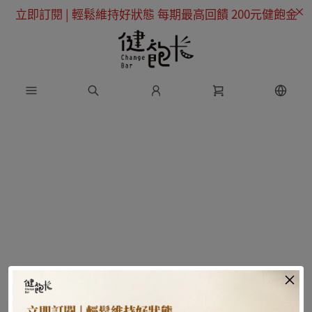
立即訂閱 | 輕鬆維持好狀態 每期最高回饋 200元健飽金