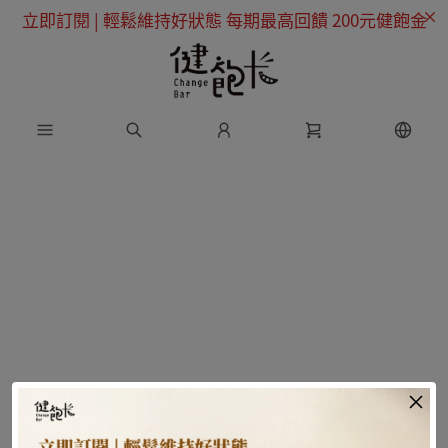
立即訂閱 | 輕鬆維持好狀態 每期最高回饋 200元健飽金