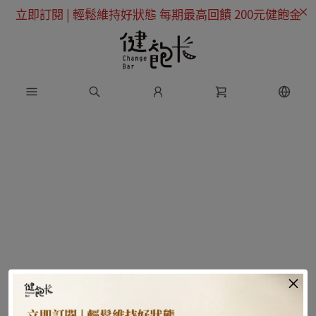
立即訂閱 | 輕鬆維持好狀態 每期最高回饋 200元健飽金