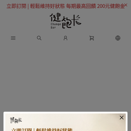
立即訂閱 | 輕鬆維持好狀態 每期最高回饋 200元健飽金